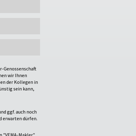
er-Genossenschaft
nen wir Ihnen
en der Kollegen in
ünstig sein kann,
nd ggf. auch noch
d erwarten dürfen.
in "VEMA-Makler"