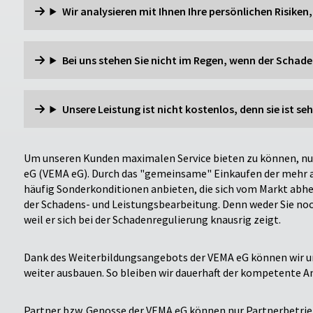
Wir analysieren mit Ihnen Ihre persönlichen Risiken,.
Bei uns stehen Sie nicht im Regen, wenn der Schaden
Unsere Leistung ist nicht kostenlos, denn sie ist seh
Um unseren Kunden maximalen Service bieten zu können, nu
eG (VEMA eG). Durch das "gemeinsame" Einkaufen der mehr a
häufig Sonderkonditionen anbieten, die sich vom Markt abhe
der Schadens- und Leistungsbearbeitung. Denn weder Sie noch
weil er sich bei der Schadenregulierung knausrig zeigt.
Dank des Weiterbildungsangebots der VEMA eG können wir uns
weiter ausbauen. So bleiben wir dauerhaft der kompetente A
Partner bzw. Genosse der VEMA eG können nur Partnerbetri