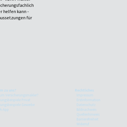
icherungsfachlich
r helfen kann -
raussetzungen für
m zu uns?
Rechtliches
um Versicherungsmakler?
Impressum
tungsbeispiele Privat
Erstinformation
tungsbeispiele Gewerbe
Datenschutz
A-App
Bildnachweis
Quellenhinweis
Barrierefreiheit
Widerruf