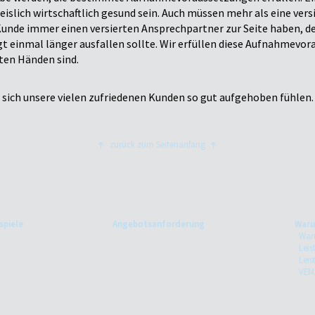
slich wirtschaftlich gesund sein. Auch müssen mehr als eine vers
nde immer einen versierten Ansprechpartner zur Seite haben, de
gt einmal länger ausfallen sollte. Wir erfüllen diese Aufnahmevo
uten Händen sind.
b sich unsere vielen zufriedenen Kunden so gut aufgehoben fühlen.
zurück zum Seitenanfang
spiele
Angebotsanforderung
Waru
War
Leis
Leis
VEM