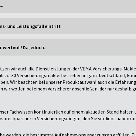
..
s- und Leistungsfall eintritt
r wertvoll! Da jedoch...
tzen wir auch die Dienstleistungen der VEMA Versicherungs-Makl
ls 5.130 Versicherungsmaklerbetrieben in ganz Deutschland, kön
ben. Wir beachten bei unserer Produktauswahl auch die Erfahrung
 wir wollen bei einem Versicherer abschließen, der nur deshalb g
er Fachwissen kontinuierlich auf einem aktuellen Stand halten u
nsprechpartner in Versicherungsdingen, den Sie verdient haben un
ebe werden, die bestimmte Aufnahmevoraussetzungen erfüllen. E