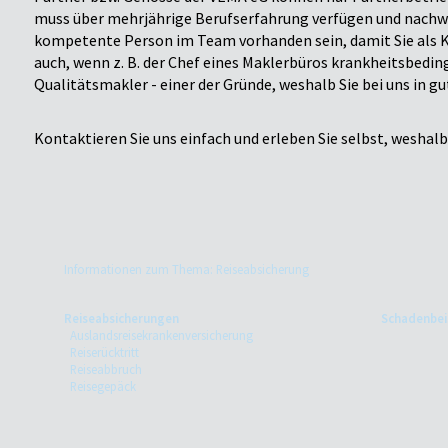
muss über mehrjährige Berufserfahrung verfügen und nachwei
kompetente Person im Team vorhanden sein, damit Sie als Ku
auch, wenn z. B. der Chef eines Maklerbüros krankheitsbedin
Qualitätsmakler - einer der Gründe, weshalb Sie bei uns in g
Kontaktieren Sie uns einfach und erleben Sie selbst, weshal
Informationen zum Thema: Reiseabsicherung
Reiseabsicherungen
Schadenbei
Auslandsreisekrankenversicherung
Reiserücktritt
Reiseabbruch
Reisegepäck